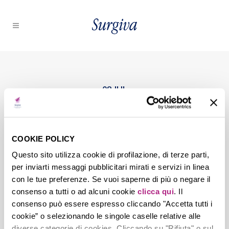
08 JUL
Anna-
Vezzosi_Acqua_4
COOKIE POLICY
Questo sito utilizza cookie di profilazione, di terze parti,
per inviarti messaggi pubblicitari mirati e servizi in linea
Posted at 15:15h
in
by
nicola.zambotti
con le tue preferenze. Se vuoi saperne di più o negare il
0
Likes
consenso a tutti o ad alcuni cookie
clicca qui
. Il
consenso può essere espresso cliccando "Accetta tutti i
cookie” o selezionando le singole caselle relative alle
diverse categorie di cookies. Cliccando su "Rifiuta" o sul