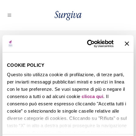
21 NOV
Premio Surgiva
COOKIE POLICY
2016
Questo sito utilizza cookie di profilazione, di terze parti,
per inviarti messaggi pubblicitari mirati e servizi in linea
con le tue preferenze. Se vuoi saperne di più o negare il
consenso a tutti o ad alcuni cookie
clicca qui
. Il
Posted at 09:54h
in
by
Micaela Motta
consenso può essere espresso cliccando "Accetta tutti i
0
Likes
cookie” o selezionando le singole caselle relative alle
diverse categorie di cookies. Cliccando su "Rifiuta" o sul
tasto “X” in alto a destra potrai proseguire la navigazione
in assenza di cookie o altri strumenti di tracciamento