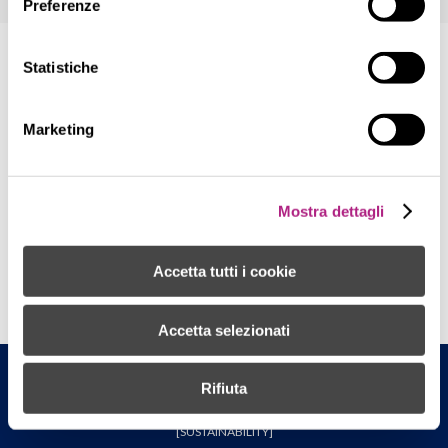
Preferenze
Statistiche
Marketing
Mostra dettagli
Accetta tutti i cookie
Accetta selezionati
Surgiva F.lli Lunelli S.p.A - Sede legale: Via Pignole 10, Carisolo (TN) - P.IVA
Rifiuta
00187220223 - [
PRIVACY
] - [
COOKIES
] - [
CREDITS
] - [
CODE OF ETHICS
] -
[
SUSTAINABILITY
]