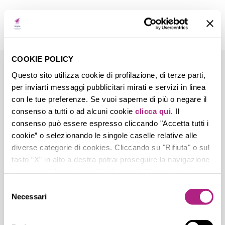
COOKIE POLICY
Questo sito utilizza cookie di profilazione, di terze parti,
30 JUL
per inviarti messaggi pubblicitari mirati e servizi in linea
con le tue preferenze. Se vuoi saperne di più o negare il
Piazza Italiana –
consenso a tutti o ad alcuni cookie
clicca qui
. Il
Moscow
consenso può essere espresso cliccando "Accetta tutti i
cookie” o selezionando le singole caselle relative alle
diverse categorie di cookies. Cliccando su "Rifiuta" o sul
tasto “X” in alto a destra potrai proseguire la navigazione
Posted at 16:13h
in
by
alessandro.trentin
in assenza di cookie o altri strumenti di tracciamento
0
Likes
diversi da quelli tecnici.
Selezione
Necessari
del
consenso