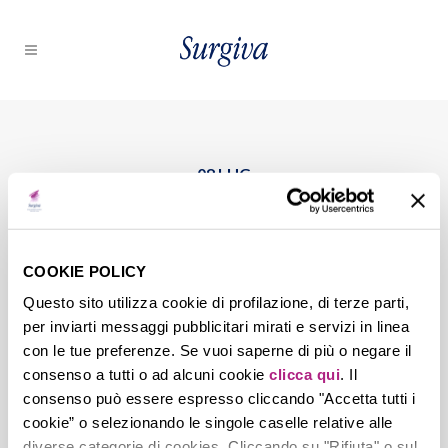
08 LUG
Valentina-
Ciprian_Acqua_03
COOKIE POLICY
Questo sito utilizza cookie di profilazione, di terze parti,
per inviarti messaggi pubblicitari mirati e servizi in linea
Posted at 15:55h
in
by
nicola.zambotti
con le tue preferenze. Se vuoi saperne di più o negare il
0
Likes
consenso a tutti o ad alcuni cookie
clicca qui
. Il
consenso può essere espresso cliccando "Accetta tutti i
cookie” o selezionando le singole caselle relative alle
diverse categorie di cookies. Cliccando su "Rifiuta" o sul