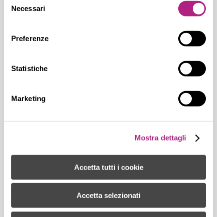
Necessari
del
consenso
Preferenze
GRUPPO LUNELLI: UN
IMPEGNO CONCRETO PER LA
Statistiche
SOSTENIBILITÀ
Marketing
Presentato per la prima volta il Report
di Sostenibilità relativo a tutte le
aziende del Gruppo Il Gruppo Lunelli
Mostra dettagli
presenta per...
Accetta tutti i cookie
14 Novembre, 2024
Accetta selezionati