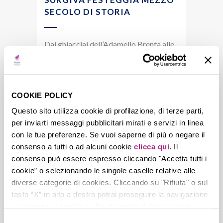
SECOLO DI STORIA
Dai ghiacciai dell’Adamello Brenta alle
tavole dei migliori ristoranti, all’insegna
di eccellenza e sostenibilità Surgiva
celebra con orgoglio 50 anni di...
COOKIE POLICY
Questo sito utilizza cookie di profilazione, di terze parti,
per inviarti messaggi pubblicitari mirati e servizi in linea
14 Marzo, 2025
con le tue preferenze. Se vuoi saperne di più o negare il
consenso a tutti o ad alcuni cookie
clicca qui
. Il
consenso può essere espresso cliccando "Accetta tutti i
cookie” o selezionando le singole caselle relative alle
diverse categorie di cookies. Cliccando su "Rifiuta" o sul
tasto “X” in alto a destra potrai proseguire la navigazione
in assenza di cookie o altri strumenti di tracciamento
diversi da quelli tecnici.
Selezione