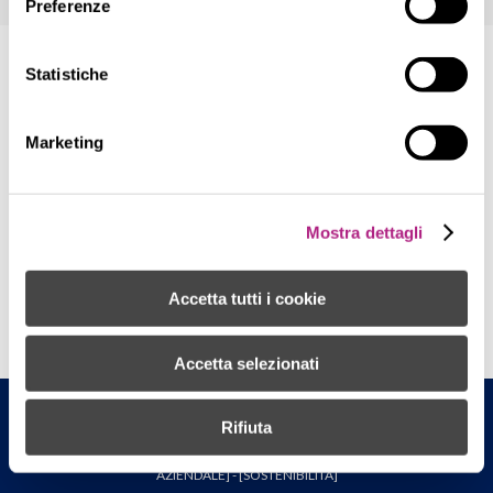
Preferenze
Statistiche
Marketing
Mostra dettagli
Accetta tutti i cookie
Accetta selezionati
Surgiva F.lli Lunelli S.p.A - Sede legale: Via Pignole 10, Carisolo (TN) - P.IVA
Rifiuta
00187220223 - [
PRIVACY
] - [
COOKIES
] - [
CREDITS
] - [
ETICA E CONDOTTA
AZIENDALE
] - [
SOSTENIBILITÀ
]