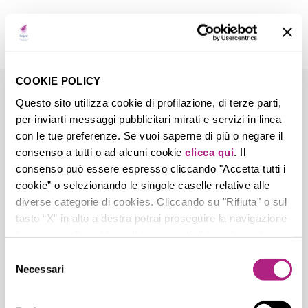
COOKIE POLICY
Questo sito utilizza cookie di profilazione, di terze parti,
08 LUG
per inviarti messaggi pubblicitari mirati e servizi in linea
con le tue preferenze. Se vuoi saperne di più o negare il
Igor Londero –
consenso a tutti o ad alcuni cookie
clicca qui
. Il
mart
consenso può essere espresso cliccando "Accetta tutti i
cookie” o selezionando le singole caselle relative alle
diverse categorie di cookies. Cliccando su "Rifiuta" o sul
tasto “X” in alto a destra potrai proseguire la navigazione
Posted at 14:57h
in
by
nicola.zambotti
in assenza di cookie o altri strumenti di tracciamento
0
Likes
diversi da quelli tecnici.
Selezione
Necessari
del
consenso