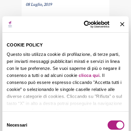
08 Luglio, 2019
MARA CALLEGARO – ACQUA
COOKIE POLICY
Questo sito utilizza cookie di profilazione, di terze parti,
per inviarti messaggi pubblicitari mirati e servizi in linea
08 Luglio, 2019
con le tue preferenze. Se vuoi saperne di più o negare il
consenso a tutti o ad alcuni cookie
clicca qui
. Il
consenso può essere espresso cliccando "Accetta tutti i
cookie” o selezionando le singole caselle relative alle
MARA CALLEGARO – MART
diverse categorie di cookies. Cliccando su "Rifiuta" o sul
tasto “X” in alto a destra potrai proseguire la navigazione
in assenza di cookie o altri strumenti di tracciamento
diversi da quelli tecnici.
Selezione
08 Luglio, 2019
Necessari
del