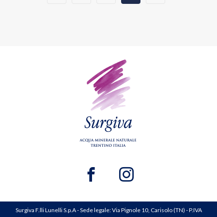
Surgiva F.lli Lunelli S.p.A - Sede legale: Via Pignole 10, Carisolo (TN) - P.IVA