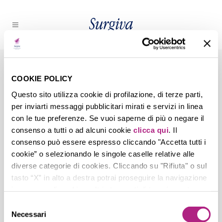
SURGIVA E ASSOCIAZIONE
COOKIE POLICY
ITALIANA SOMMELIER
Questo sito utilizza cookie di profilazione, di terze parti,
ANCORA INSIEME
per inviarti messaggi pubblicitari mirati e servizi in linea
con le tue preferenze. Se vuoi saperne di più o negare il
consenso a tutti o ad alcuni cookie
clicca qui
. Il
Si rinnova la collaborazione fra le due
consenso può essere espresso cliccando "Accetta tutti i
realtà con il Premio Surgiva e la
cookie” o selezionando le singole caselle relative alle
valorizzazione della cultura dell’acqua
diverse categorie di cookies. Cliccando su "Rifiuta" o sul
minerale. ...
tasto “X” in alto a destra potrai proseguire la navigazione
in assenza di cookie o altri strumenti di tracciamento
diversi da quelli tecnici.
Selezione
04 Aprile, 2024
Necessari
del