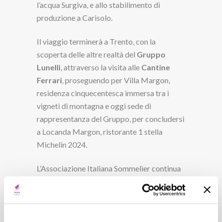
l’acqua Surgiva, e allo stabilimento di
produzione a Carisolo.
Il viaggio terminerà a Trento, con la
scoperta delle altre realtà del
Gruppo
Lunelli
, attraverso la visita alle
Cantine
Ferrari
, proseguendo per Villa Margon,
residenza cinquecentesca immersa tra i
vigneti di montagna e oggi sede di
rappresentanza del Gruppo, per concludersi
a Locanda Margon, ristorante 1 stella
Michelin 2024.
L’Associazione Italiana Sommelier continua
a scegliere Surgiva come sua acqua ufficiale,
grazie al bassissimo residuo fisso che la
rende particolarmente leggera e al suo
gusto neutro, che non altera il sapore dei