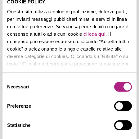
COOKIE POLICY
vini, rendendola perfetta per accompagnare
Questo sito utilizza cookie di profilazione, di terze parti,
la degustazione.
per inviarti messaggi pubblicitari mirati e servizi in linea
con le tue preferenze. Se vuoi saperne di più o negare il
consenso a tutti o ad alcuni cookie
clicca qui
. Il
consenso può essere espresso cliccando "Accetta tutti i
RECENT POSTS
cookie” o selezionando le singole caselle relative alle
diverse categorie di cookies. Cliccando su "Rifiuta" o sul
L’AIS Campania vince il Premio Surgiva
tasto “X” in alto a destra potrai proseguire la navigazione
portando nelle scuole la cultura del vino e
in assenza di cookie o altri strumenti di tracciamento
del bere responsabile
diversi da quelli tecnici.
Selezione
Il Gruppo Lunelli presenta il Report di
Necessari
del
Sostenibilità 2024
consenso
Acqua Surgiva e Ferrari Trento insieme a
Preferenze
Ristoranti contro la Fame per celebrare 10
anni di solidarietà
Surgiva con la SAT e “Freeze the Future”
Statistiche
nell’Anno Internazionale per la
Conservazione dei Ghiacciai